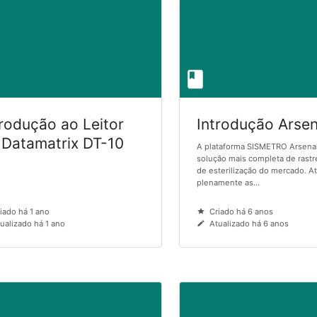
trodução ao Leitor
Introdução Arsen
 Datamatrix DT-10
A plataforma SISMETRO Arsenal
solução mais completa de rastr
de esterilização do mercado. 
plenamente as...
iado há 1 ano
Criado há 6 anos
ualizado há 1 ano
Atualizado há 6 anos