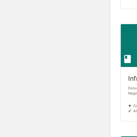
Inf
Docu
Negó
Cr
At