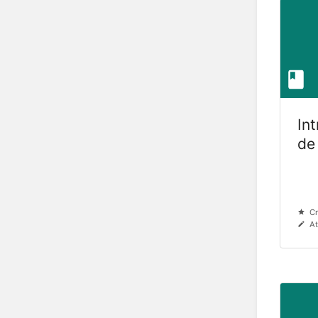
In
de
Cr
At