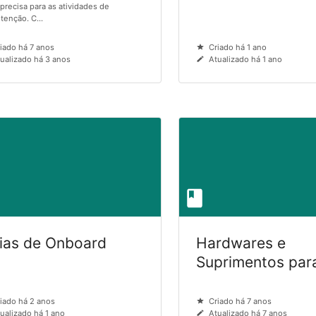
precisa para as atividades de
enção. C...
iado há 7 anos
Criado há 1 ano
ualizado há 3 anos
Atualizado há 1 ano
ias de Onboard
Hardwares e
Suprimentos pa
iado há 2 anos
Criado há 7 anos
ualizado há 1 ano
Atualizado há 7 anos