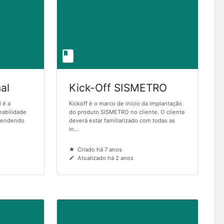
al
Kick-Off SISMETRO
 é a
Kickoff é o marco de início da implantação
eabilidade
do produto SISMETRO no cliente. O cliente
Atendendo
deverá estar familiarizado com todas as
in...
Criado há 7 anos
Atualizado há 2 anos