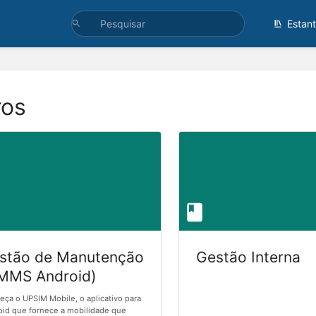
Estan
ros
stão de Manutenção
Gestão Interna
MMS Android)
ça o UPSIM Mobile, o aplicativo para
id que fornece a mobilidade que