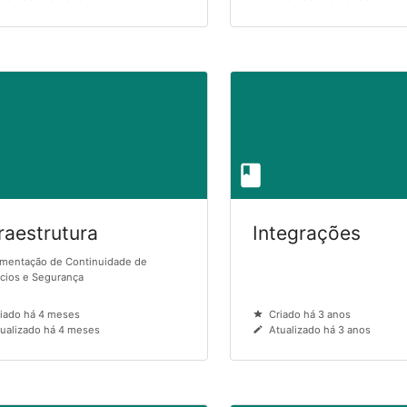
raestrutura
Integrações
mentação de Continuidade de
cios e Segurança
iado há 4 meses
Criado há 3 anos
ualizado há 4 meses
Atualizado há 3 anos