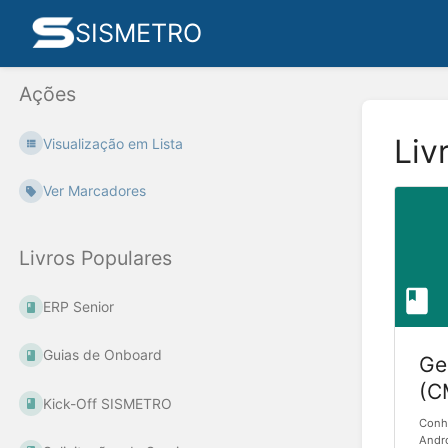
SISMETRO
Ações
Liv
Visualização em Lista
Ver Marcadores
Livros Populares
ERP Senior
Guias de Onboard
Ge
(C
Kick-Off SISMETRO
Conhe
Andro