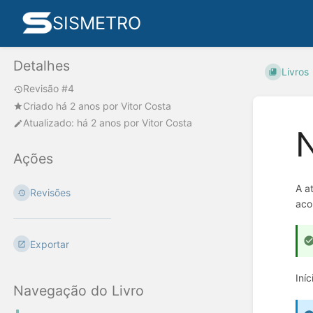
SISMETRO
Detalhes
Livros
Revisão #4
Criado
há 2 anos
por
Vitor Costa
Atualizado:
há 2 anos
por
Vitor Costa
N
Ações
A a
Revisões
aco
Exportar
Iní
Navegação do Livro